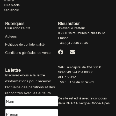
Voyage
XIXe siècle
XXe siècle
Rubriques
Bleu autour
D’un édito l’autre
38 avenue Pasteur
03500 Saint-Pourçain-sur-Sioule
Auteurs
France
+33 (0)4 70 45 72 45
Politique de confidentialité
Conditions générales de vente
—
SARL au capital de 134 000 €
La lettre
Siret 349 574 251 00030
Inscrivez-vous à la lettre
APE : 5811Z
d’informations pour recevoir
TVA : FR 87 349 574 251
l’actualité des parutions et des
—
rencontres avec les auteurs.
Ce site est édité avec le concours
de la DRAC Auvergne-Rhône-Alpes