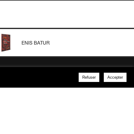
ENIS BATUR
Refuser
Accepter
ubriques
Bleu autour
un édito l’autre
38 avenue Pasteur
03500 Saint-Pourçain-
teurs
sur-Sioule
France
litique de confidentialité
+33 (0)4 70 45 72 45
nditions générales de vente
—