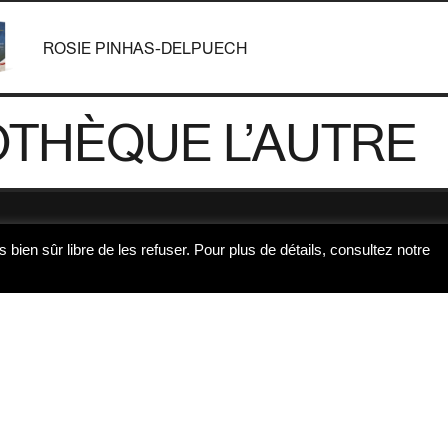
ROSIE PINHAS-DELPUECH
OTHÈQUE L’AUTRE
s bien sûr libre de les refuser. Pour plus de détails, consultez notre
R
Thématique
Co-édition
D’
Afrique
Bibracte
Afrique du Nord
CNCS & Comédie-Française
Au
Allemagne
Colonna Édition (Corse)
Allier
Elele
Po
Amérique
France Culture & France Inter
Co
Asie
Le Carrelet
Autobiographie
Les éditions du Dimanche - de
Auvergne
Bussac