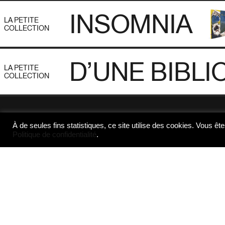
INSOMNIA
LA PETITE
COLLECTION
D’UNE BIBLI
LA PETITE
COLLECTION
À de seules fins statistiques, ce site utilise des cookies. Vous ête
Politique de confidentialité
.
Collections
Genre d'édition
Céladon
Beau livre
Classiques
Correspondance
Cuisine
Distribution
D'un lieu l'autre
Essai
D'un regard l'autre
Histoire
D'une voix l'autre
Journal
Éditions Bibracte
Journalisme
Éditions de Bussac
Littérature