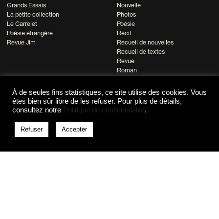
Grands Essais
Nouvelle
La petite collection
Photos
Le Carrelet
Poésie
Poésie étrangère
Récit
Revue Jim
Recueil de nouvelles
Recueil de textes
Revue
Roman
À de seules fins statistiques, ce site utilise des cookies. Vous
Thématique
Co-édition
êtes bien sûr libre de les refuser. Pour plus de détails,
Afrique
Bibracte
consultez notre
Politique de confidentialité
.
Afrique du Nord
CNCS & Comédie-Française
Allemagne
Colonna Édition (Corse)
Refuser
Accepter
Allier
Elele
Amérique
France Culture & France Inter
Asie
Le Carrelet
Autobiographie
Les éditions du Dimanche - de
Auvergne
Bussac
Beaux-arts
Lycée Notre-Dame de Sion
Biographie
(Istanbul)
Cartes postales
Musée Bargoin
Commune de Paris
Musée de l'Opéra de Vichy
Enfance
Musée du département de l'Allier