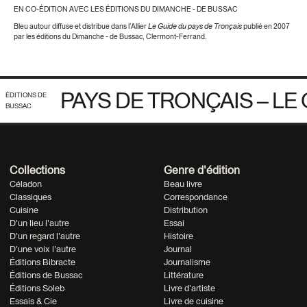
EN CO-ÉDITION AVEC LES ÉDITIONS DU DIMANCHE - DE BUSSAC
Bleu autour diffuse et distribue dans l’Allier
Le Guide du pays de Tronçais
publié en 2007
par les éditions du Dimanche - de Bussac, Clermont-Ferrand.
PAYS DE TRONÇAIS – LE
ÉDITIONS DE
BUSSAC
Collections
Genre d'édition
Céladon
Beau livre
Classiques
Correspondance
Cuisine
Distribution
D'un lieu l'autre
Essai
D'un regard l'autre
Histoire
D'une voix l'autre
Journal
Éditions Bibracte
Journalisme
Éditions de Bussac
Littérature
Éditions Soleb
Livre d'artiste
Essais & Cie
Livre de cuisine