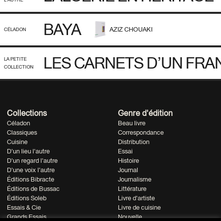
BAYA
AZIZ CHOUAKI
CÉLADON
LES CARNETS D’UN FR
LA PETITE
COLLECTION
Collections
Genre d'édition
Céladon
Beau livre
Classiques
Correspondance
Cuisine
Distribution
D'un lieu l'autre
Essai
D'un regard l'autre
Histoire
D'une voix l'autre
Journal
Éditions Bibracte
Journalisme
Éditions de Bussac
Littérature
Éditions Soleb
Livre d'artiste
Essais & Cie
Livre de cuisine
Grands Essais
Nouvelle