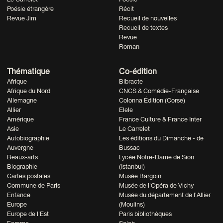
Poésie étrangère
Récit
Revue Jim
Recueil de nouvelles
Recueil de textes
Revue
Roman
Thématique
Co-édition
Afrique
Bibracte
Afrique du Nord
CNCS & Comédie-Française
Allemagne
Colonna Édition (Corse)
Allier
Elele
Amérique
France Culture & France Inter
Asie
Le Carrelet
Autobiographie
Les éditions du Dimanche - de
Auvergne
Bussac
Beaux-arts
Lycée Notre-Dame de Sion
Biographie
(Istanbul)
Cartes postales
Musée Bargoin
Commune de Paris
Musée de l'Opéra de Vichy
Enfance
Musée du département de l'Allier
Europe
(Moulins)
Europe de l'Est
Paris bibliothèques