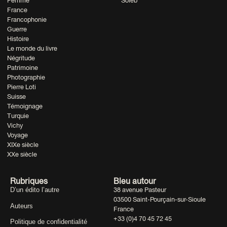
Femme
Soleb
France
Francophonie
Guerre
Histoire
Le monde du livre
Négritude
Patrimoine
Photographie
Pierre Loti
Suisse
Témoignage
Turquie
Vichy
Voyage
XIXe siècle
XXe siècle
Rubriques
Bleu autour
D’un édito l’autre
38 avenue Pasteur
03500 Saint-Pourçain-sur-Sioule
Auteurs
France
+33 (0)4 70 45 72 45
Politique de confidentialité