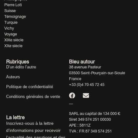
Pierre Loti
Suisse
Témoignage
Turquie
Vichy
Voyage
XIXe siècle
XXe siècle
Rubriques
Bleu autour
D’un édito l’autre
38 avenue Pasteur
03500 Saint-Pourçain-sur-Sioule
Auteurs
France
+33 (0)4 70 45 72 45
Politique de confidentialité
Conditions générales de vente
—
SARL au capital de 134 000 €
La lettre
Siret 349 574 251 00030
Inscrivez-vous à la lettre
APE : 5811Z
d’informations pour recevoir
TVA : FR 87 349 574 251
l’actualité des parutions et des