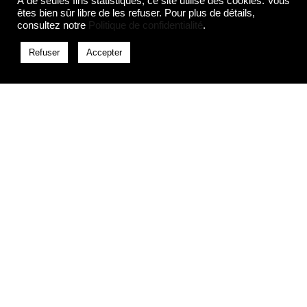
À de seules fins statistiques, ce site utilise des cookies. Vous
êtes bien sûr libre de les refuser. Pour plus de détails,
consultez notre
Politique de confidentialité
.
Refuser
Accepter
Corinne Legoy, agrégée d’histoire, maître de