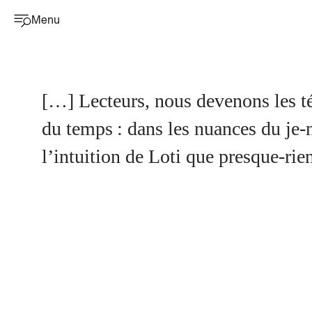
Menu
[…] Lecteurs, nous devenons les témoins d’un insignifiant qui n’est tel qu’en apparence, et qui fait le charme
du temps : dans les nuances du je-n
l’intuition de Loti que presque-rie