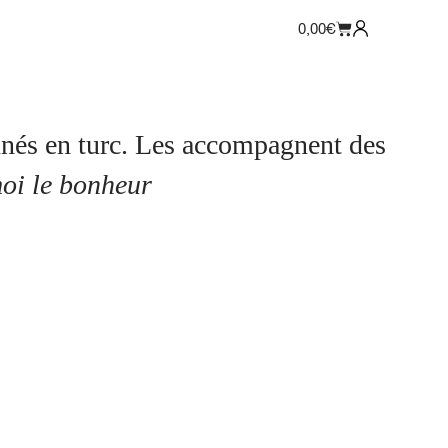
0,00
€
ccompagnent des
oi le bonheur