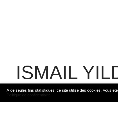
ISMAIL YIL
À de seules fins statistiques, ce site utilise des cookies. Vous ête
Politique de confidentialité
.
Ismail Yıldırım, né en 1954 en Turq