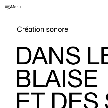
Menu
Création sonore
DANS L
BLAISE
ET DES