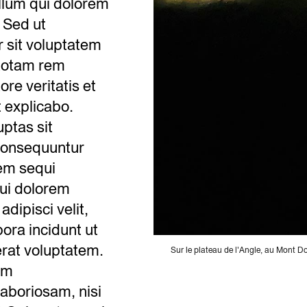
illum qui dolorem
 Sed ut
r sit voluptatem
totam rem
re veritatis et
t explicabo.
ptas sit
 consequuntur
tem sequi
ui dolorem
dipisci velit,
ra incidunt ut
rat voluptatem.
Sur le plateau de l'Angle, au Mont Do
um
laboriosam, nisi