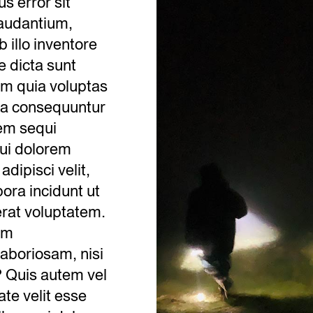
s error sit
audantium,
illo inventore
e dicta sunt
m quia voluptas
uia consequuntur
tem sequi
ui dolorem
dipisci velit,
ra incidunt ut
rat voluptatem.
um
laboriosam, nisi
 Quis autem vel
ate velit esse