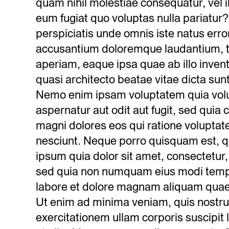
quam nihil molestiae consequatur, vel 
eum fugiat quo voluptas nulla pariatur?
perspiciatis unde omnis iste natus erro
accusantium doloremque laudantium, 
aperiam, eaque ipsa quae ab illo invento
quasi architecto beatae vitae dicta sun
Nemo enim ipsam voluptatem quia volu
aspernatur aut odit aut fugit, sed quia
magni dolores eos qui ratione volupta
nesciunt. Neque porro quisquam est, q
ipsum quia dolor sit amet, consectetur, a
sed quia non numquam eius modi tempo
labore et dolore magnam aliquam quae
Ut enim ad minima veniam, quis nostr
exercitationem ullam corporis suscipit 