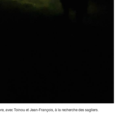
re, avec Toinou et Jean-François, à la recherche des sagliers.