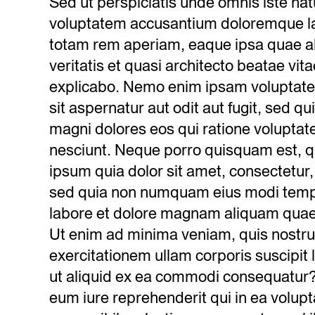
Sed ut perspiciatis unde omnis iste natu
voluptatem accusantium doloremque l
totam rem aperiam, eaque ipsa quae ab 
veritatis et quasi architecto beatae vita
explicabo. Nemo enim ipsam voluptate
sit aspernatur aut odit aut fugit, sed q
magni dolores eos qui ratione volupta
nesciunt. Neque porro quisquam est, q
ipsum quia dolor sit amet, consectetur, a
sed quia non numquam eius modi tempo
labore et dolore magnam aliquam quae
Ut enim ad minima veniam, quis nostr
exercitationem ullam corporis suscipit 
ut aliquid ex ea commodi consequatur?
eum iure reprehenderit qui in ea volupt