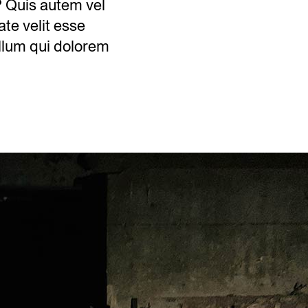
 Quis autem vel
ate velit esse
illum qui dolorem