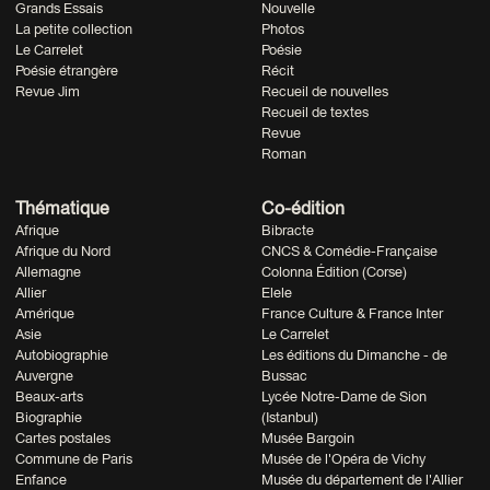
Grands Essais
Nouvelle
La petite collection
Photos
Le Carrelet
Poésie
Poésie étrangère
Récit
Revue Jim
Recueil de nouvelles
Recueil de textes
Revue
Roman
Thématique
Co-édition
Afrique
Bibracte
Afrique du Nord
CNCS & Comédie-Française
Allemagne
Colonna Édition (Corse)
Allier
Elele
Amérique
France Culture & France Inter
Asie
Le Carrelet
Autobiographie
Les éditions du Dimanche - de
Auvergne
Bussac
Beaux-arts
Lycée Notre-Dame de Sion
Biographie
(Istanbul)
Cartes postales
Musée Bargoin
Commune de Paris
Musée de l'Opéra de Vichy
Enfance
Musée du département de l'Allier