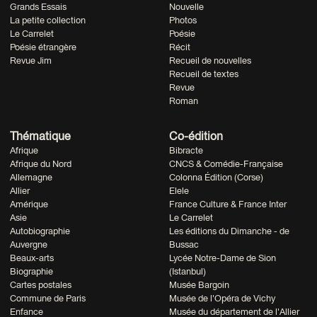
Grands Essais
Nouvelle
La petite collection
Photos
Le Carrelet
Poésie
Poésie étrangère
Récit
Revue Jim
Recueil de nouvelles
Recueil de textes
Revue
Roman
Thématique
Co-édition
Afrique
Bibracte
Afrique du Nord
CNCS & Comédie-Française
Allemagne
Colonna Édition (Corse)
Allier
Elele
Amérique
France Culture & France Inter
Asie
Le Carrelet
Autobiographie
Les éditions du Dimanche - de
Auvergne
Bussac
Beaux-arts
Lycée Notre-Dame de Sion
Biographie
(Istanbul)
Cartes postales
Musée Bargoin
Commune de Paris
Musée de l'Opéra de Vichy
Enfance
Musée du département de l'Allier