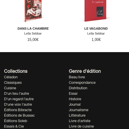
DANS LA CHAMBRE
LE VAGABOND
Leïla Sebbar
Leïla Sebbar
15,00
€
1,00
€
Collections
Genre d'édition
Céladon
Beau livre
Classiques
Correspondance
Cuisine
Distribution
D'un lieu l'autre
Essai
D'un regard l'autre
Histoire
D'une voix l'autre
Journal
Éditions Bibracte
Journalisme
Éditions de Bussac
Littérature
Éditions Soleb
Livre d'artiste
Essais & Cie
Livre de cuisine