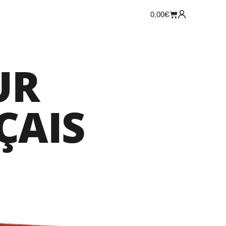
0,00
€
UR
ÇAIS