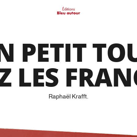
N PETIT TO
Z LES FRAN
Raphaël Krafft
.