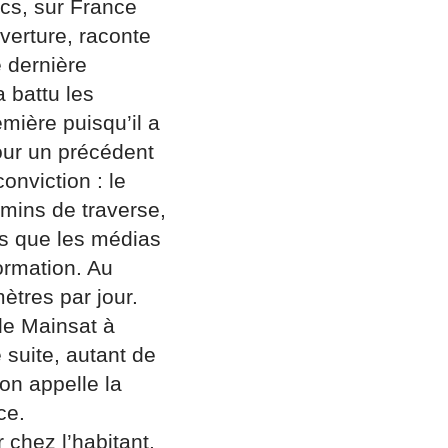
ics, sur France
uverture, raconte
e dernière
 battu les
mière puisqu’il a
our un précédent
nviction : le
emins de traverse,
ns que les médias
formation. Au
ètres par jour.
 de Mainsat à
 suite, autant de
on appelle la
ce.
 chez l’habitant,