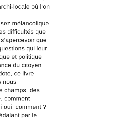
rchi-locale où l’on
ssez mélancolique
es difficultés que
r s’apercevoir que
questions qui leur
ue et politique
iance du citoyen
ote, ce livre
s nous
des champs, des
le, comment
 si oui, comment ?
édalant par le