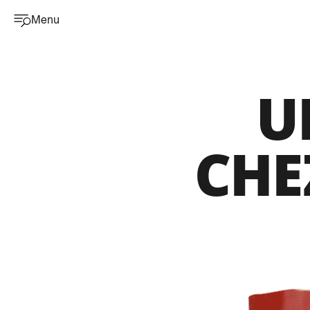
Menu
U
CHE