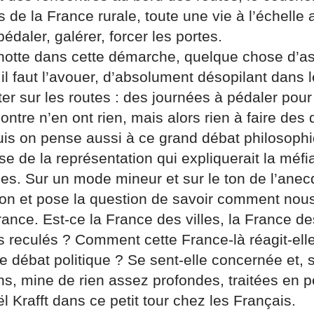
 de la France rurale, toute une vie à l’échelle a
 pédaler, galérer, forcer les portes.
chotte dans cette démarche, quelque chose d’a
 il faut l’avouer, d’absolument désopilant dans l
ter sur les routes : des journées à pédaler pou
contre n’en ont rien, mais alors rien à faire des 
uis on pense aussi à ce grand débat philosophiq
se de la représentation qui expliquerait la méf
ues. Sur un mode mineur et sur le ton de l’anecd
xion et pose la question de savoir comment nou
rance. Est-ce la France des villes, la France 
ges reculés ? Comment cette France-là réagit-el
 le débat politique ? Se sent-elle concernée et,
s, mine de rien assez profondes, traitées en p
l Krafft dans ce petit tour chez les Français.