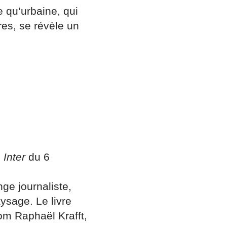
e qu’urbaine, qui
res, se révèle un
 Inter
du 6
nge journaliste,
ysage. Le livre
 nom Raphaël Krafft,