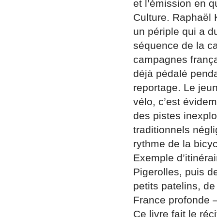
et l’émission en q
Culture. Raphaël Kr
un périple qui a d
séquence de la ca
campagnes français
déjà pédalé penda
reportage. Le jeu
vélo, c’est évide
des pistes inexpl
traditionnels négl
rythme de la bicyc
Exemple d’itinérai
Pigerolles, puis d
petits patelins, 
France profonde —
Ce livre fait le r