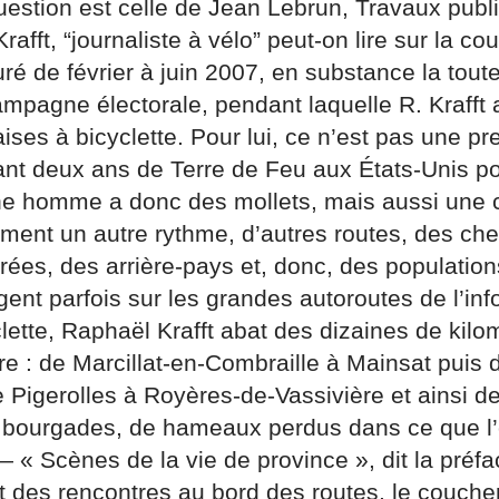
uestion est celle de Jean Lebrun, Travaux publ
afft, “journaliste à vélo” peut-on lire sur la co
uré de février à juin 2007, en substance la tout
mpagne électorale, pendant laquelle R. Krafft a
es à bicyclette. Pour lui, ce n’est pas une pre
nt deux ans de Terre de Feu aux États-Unis p
ne homme a donc des mollets, mais aussi une co
mment un autre rythme, d’autres routes, des ch
orées, des arrière-pays et, donc, des populatio
igent parfois sur les grandes autoroutes de l’in
lette, Raphaël Krafft abat des dizaines de kilom
re : de Marcillat-en-Combraille à Mainsat puis
e Pigerolles à Royères-de-Vassivière et ainsi de
de bourgades, de hameaux perdus dans ce que l’
 « Scènes de la vie de province », dit la préfa
écit des rencontres au bord des routes, le coucher