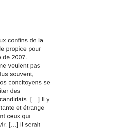
ux confins de la
ode propice pour
e de 2007.
 ne veulent pas
 plus souvent,
 nos concitoyens se
iter des
andidats. […] Il y
tante et étrange
nt ceux qui
. […] Il serait