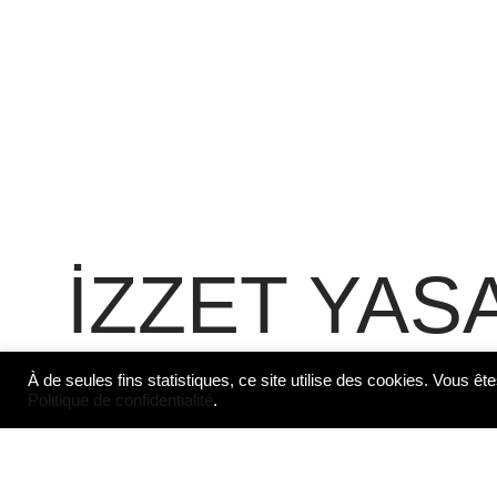
İZZET YAS
À de seules fins statistiques, ce site utilise des cookies. Vous ête
Politique de confidentialité
.
İzzet Yasar (1951), né à Istanbul, e