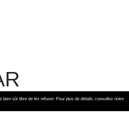
AR
s bien sûr libre de les refuser. Pour plus de détails, consultez notre
st élève au lycée public