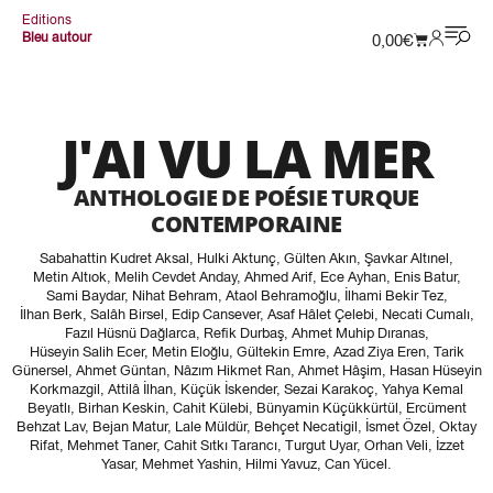
Editions
Bleu autour
0,00
€
J'AI VU LA MER
ANTHOLOGIE DE POÉSIE TURQUE
CONTEMPORAINE
Sabahattin Kudret Aksal
,
Hulki Aktunç
,
Gülten Akın
,
Şavkar Altınel
,
Metin Altıok
,
Melih Cevdet Anday
,
Ahmed Arif
,
Ece Ayhan
,
Enis Batur
,
Sami Baydar
,
Nihat Behram
,
Ataol Behramoğlu
,
İlhami Bekir Tez
,
İlhan Berk
,
Salâh Birsel
,
Edip Cansever
,
Asaf Hâlet Çelebi
,
Necati Cumalı
,
Fazıl Hüsnü Dağlarca
,
Refik Durbaş
,
Ahmet Muhip Dıranas
,
Hüseyin Salih Ecer
,
Metin Eloğlu
,
Gültekin Emre
,
Azad Ziya Eren
,
Tarik
Günersel
,
Ahmet Güntan
,
Nâzım Hikmet Ran
,
Ahmet Hâşim
,
Hasan Hüseyin
Korkmazgil
,
Attilâ İlhan
,
Küçük İskender
,
Sezai Karakoç
,
Yahya Kemal
Beyatlı
,
Birhan Keskin
,
Cahit Külebi
,
Bünyamin Küçükkürtül
,
Ercüment
Behzat Lav
,
Bejan Matur
,
Lale Müldür
,
Behçet Necatigil
,
İsmet Özel
,
Oktay
Rifat
,
Mehmet Taner
,
Cahit Sıtkı Tarancı
,
Turgut Uyar
,
Orhan Veli
,
İzzet
Yasar
,
Mehmet Yashin
,
Hilmi Yavuz
,
Can Yücel
.