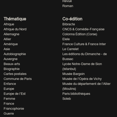
Revue
Roman
Thématique
Co-édition
Afrique
Bibracte
Afrique du Nord
CNCS & Comédie-Française
Allemagne
Colonna Édition (Corse)
Allier
Elele
Amérique
France Culture & France Inter
Asie
Le Carrelet
Autobiographie
Les éditions du Dimanche - de
Auvergne
Bussac
Beaux-arts
Lycée Notre-Dame de Sion
Biographie
(Istanbul)
Cartes postales
Musée Bargoin
Commune de Paris
Musée de l'Opéra de Vichy
Enfance
Musée du département de l'Allier
Europe
(Moulins)
Europe de l'Est
Paris bibliothèques
Femme
Soleb
France
Francophonie
Guerre