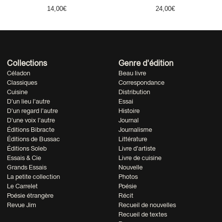
14,00
€
24,00
€
Collections
Genre d'édition
Céladon
Beau livre
Classiques
Correspondance
Cuisine
Distribution
D'un lieu l'autre
Essai
D'un regard l'autre
Histoire
D'une voix l'autre
Journal
Éditions Bibracte
Journalisme
Éditions de Bussac
Littérature
Éditions Soleb
Livre d'artiste
Essais & Cie
Livre de cuisine
Grands Essais
Nouvelle
La petite collection
Photos
Le Carrelet
Poésie
Poésie étrangère
Récit
Revue Jim
Recueil de nouvelles
Recueil de textes