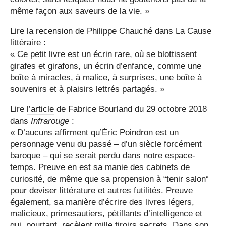
même façon aux saveurs de la vie. »
Lire la
recension
de Philippe Chauché dans La Cause
littéraire :
« Ce petit livre est un écrin rare, où se blottissent
girafes et girafons, un écrin d’enfance, comme une
boîte à miracles, à malice, à surprises, une boîte à
souvenirs et à plaisirs lettrés partagés. »
Lire
l’article
de Fabrice Bourland du 29 octobre 2018
dans
Infrarouge
:
« D’aucuns affirment qu’Éric Poindron est un
personnage venu du passé – d’un siècle forcément
baroque – qui se serait perdu dans notre espace-
temps. Preuve en est sa manie des cabinets de
curiosité, de même que sa propension à “tenir salon“
pour deviser littérature et autres futilités. Preuve
également, sa manière d’écrire des livres légers,
malicieux, primesautiers, pétillants d’intelligence et
qui, pourtant, recèlent mille tiroirs secrets. Dans son