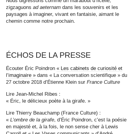
Nous digressons comme un marabout d’ficelle,
zigzaguons
ad aeternam
dans les souvenirs et les
paysages à imaginer, vivant en fantaisie, aimant le
chemin comme notre prochain.
ÉCHOS DE LA PRESSE
Écouter Éric Poindron
« Les cabinets de curiosité et
l’imaginaire »
dans « La conversation scientifique » du
27 octobre 2018 d’Étienne Klein sur
France Culture
Lire Jean-Michel Ribes :
« Éric, le délicieux poète à la girafe. »
Lire Thierry Beauchamp (France Culture) :
«
L’ombre de la girafe
, d’Éric Poindron, c’est la poésie
en majesté et, à la fois, le non sense cher à Lewis
Carroll et « Les Vases communicants » d’André