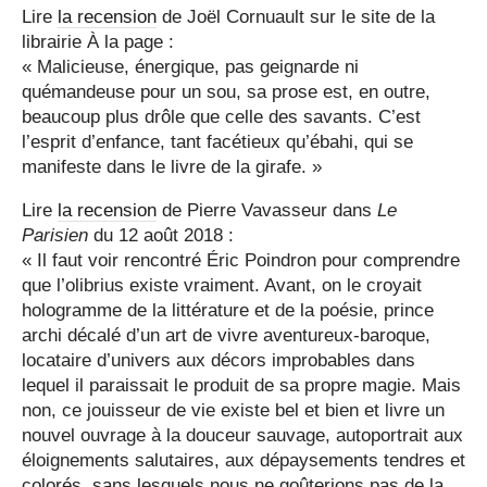
Lire
la recension
de Joël Cornuault sur le site de la
librairie À la page :
« Malicieuse, énergique, pas geignarde ni
quémandeuse pour un sou, sa prose est, en outre,
beaucoup plus drôle que celle des savants. C’est
l’esprit d’enfance, tant facétieux qu’ébahi, qui se
manifeste dans le livre de la girafe. »
Lire
la recension
de Pierre Vavasseur dans
Le
Parisien
du 12 août 2018 :
« Il faut voir rencontré Éric Poindron pour comprendre
que l’olibrius existe vraiment. Avant, on le croyait
hologramme de la littérature et de la poésie, prince
archi décalé d’un art de vivre aventureux-baroque,
locataire d’univers aux décors improbables dans
lequel il paraissait le produit de sa propre magie. Mais
non, ce jouisseur de vie existe bel et bien et livre un
nouvel ouvrage à la douceur sauvage, autoportrait aux
éloignements salutaires, aux dépaysements tendres et
colorés, sans lesquels nous ne goûterions pas de la