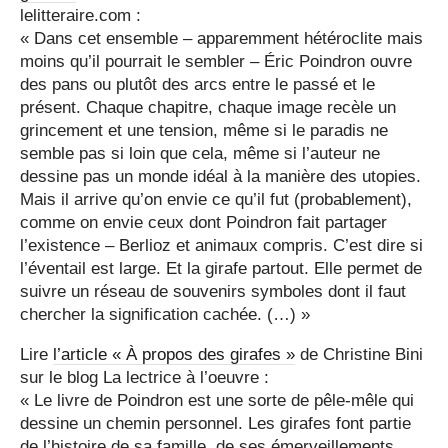
lelitteraire.com :
« Dans cet ensemble – apparemment hétéroclite mais
moins qu’il pourrait le sembler – Éric Poin­dron ouvre
des pans ou plutôt des arcs entre le passé et le
présent. Chaque chapitre, chaque image recèle un
grincement et une tension, même si le paradis ne
semble pas si loin que cela, même si l’auteur ne
dessine pas un monde idéal à la manière des utopies.
Mais il arrive qu’on envie ce qu’il fut (probablement),
comme on envie ceux dont Poin­dron fait partager
l’existence – Berlioz et animaux compris. C’est dire si
l’éventail est large. Et la girafe partout. Elle permet de
suivre un réseau de sou­ve­nirs symboles dont il faut
chercher la signification cachée. (…) »
Lire
l’article « À propos des girafes »
de Christine Bini
sur le blog La lectrice à l’oeuvre :
« Le livre de Poindron est une sorte de pêle-mêle qui
dessine un chemin personnel. Les girafes font partie
de l’histoire de sa famille, de ses émerveillements