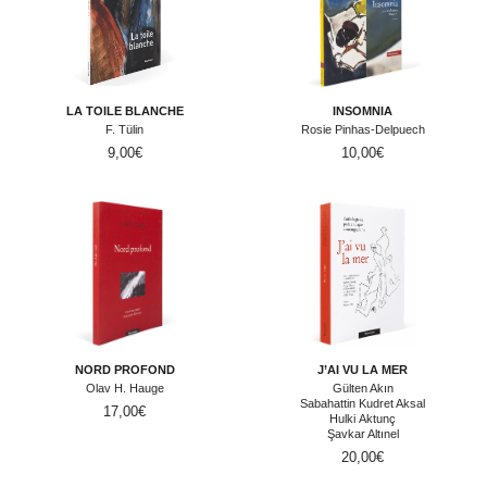
LA TOILE BLANCHE
INSOMNIA
F. Tülin
Rosie Pinhas-Delpuech
9,00
€
10,00
€
NORD PROFOND
J’AI VU LA MER
Olav H. Hauge
Gülten Akın
Sabahattin Kudret Aksal
17,00
€
Hulki Aktunç
Şavkar Altınel
20,00
€