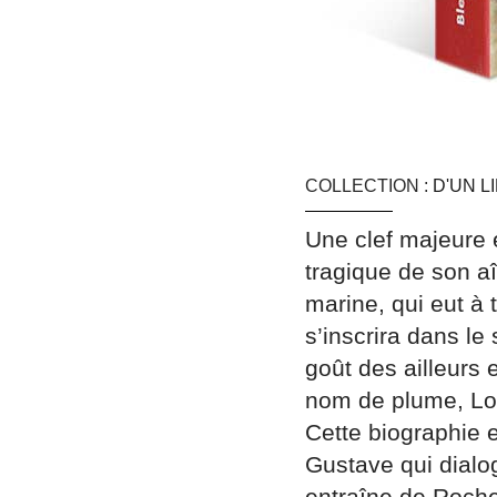
COLLECTION :
D'UN L
Une clef majeure 
tragique de son a
marine, qui eut à 
s’inscrira dans le 
goût des ailleurs 
nom de plume, Lot
Cette biographie e
Gustave qui dialo
entraîne de Rochef