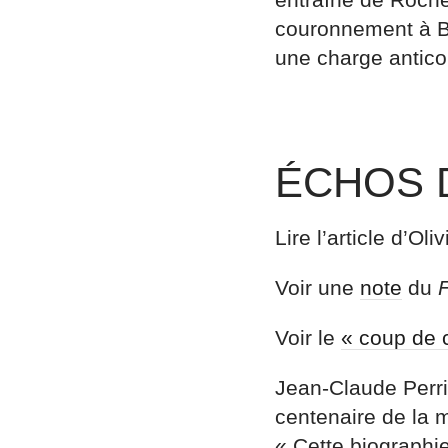
couronnement à Bo
une charge anticol
ÉCHOS 
Lire l’article d’O
Voir une
note
du
F
Voir le
« coup de 
Jean-Claude Perri
centenaire de la m
« Cette biographi