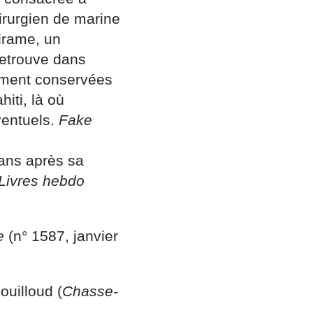
irurgien de marine
drame, un
retrouve dans
sement conservées
iti, là où
ventuels.
Fake
 ans après sa
Livres hebdo
e
(n° 1587, janvier
ouilloud (
Chasse-