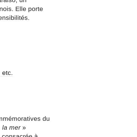
ois. Elle porte
nsibilités.
 etc.
commémoratives du
 la mer
»
t consacrée à