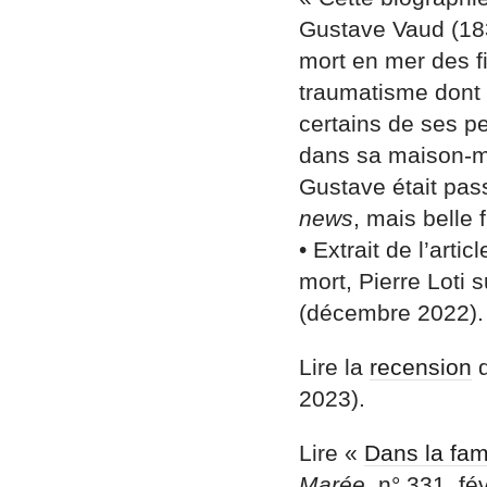
Gustave Vaud (1836
mort en mer des f
traumatisme dont L
certains de ses p
dans sa maison-mo
Gustave était pas
news
, mais belle 
• Extrait de l’art
mort, Pierre Loti 
(décembre 2022).
Lire la
recension
d
2023).
Lire «
Dans la fam
Marée
, n° 331, f