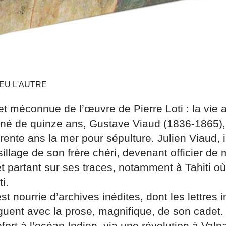
IEU L'AUTRE
et méconnue de l’œuvre de Pierre Loti : la vie 
îné de quinze ans, Gustave Viaud (1836-1865),
trente ans la mer pour sépulture. Julien Viaud, 
sillage de son frère chéri, devenant officier de m
et partant sur ses traces, notamment à Tahiti où
i.
st nourrie d’archives inédites, dont les lettres 
guent avec la prose, magnifique, de son cadet.
ort à l’océan Indien, via une révolution à Valp