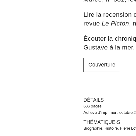
Lire la
recension
d
revue
Le Picton
, 
Écouter la
chroni
Gustave à la mer.
Couverture
DÉTAILS
336 pages
Achevé d'imprimer : octobre 
THÉMATIQUE·S
Biographie
,
Histoire
,
Pierre Lot