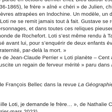
-1865), le frère » aîné « chéri » de Julien, ch
ièvres attrapées en Indochine. Un modèle, un 
oti ne se remit jamais tout à fait. Gustave se 
ersonnages, et dans toutes ces reliques pieu
nde de Rochefort. Loti s’est même rendu à Tah
sé avant lui, pour s’enquérir de deux enfants é
fraternité, par-delà la mort. »
icle de Jean-Claude Perrier « Loti planète – Cent
suscite un regain de ferveur mérité » paru dans
e François Bellec dans la revue
La Géographi
ille Loti, je demande le frère…
», de Nathalie C
évrier-mars 2023)