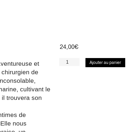
24,00
€
aventureuse et
Ajouter au panier
 chirurgien de
inconsolable,
arine, cultivant le
 il trouvera son
intimes de
 Elle nous
araiso, un