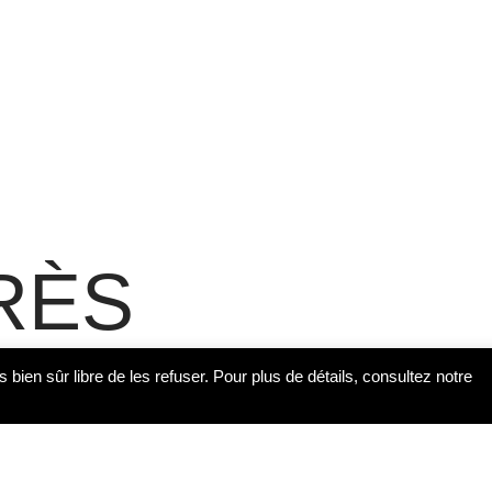
RÈS
s bien sûr libre de les refuser. Pour plus de détails, consultez notre
nce dans la Drôme. Son père,