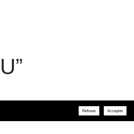
U”
Refuser
Accepter