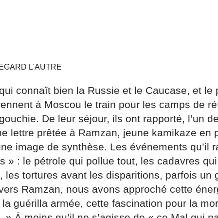
REGARD L'AUTRE
qui connaît bien la Russie et le Caucase, et l
rennent à Moscou le train pour les camps de ré
ouchie. De leur séjour, ils ont rapporté, l’un d
 une lettre prêtée à Ramzan, jeune kamikaze en 
, une image de synthèse. Les événements qu’il r
s » : le pétrole qui pollue tout, les cadavres qu
, les tortures avant les disparitions, parfois un
avers Ramzan, nous avons approché cette énergi
 la guérilla armée, cette fascination pour la mor
 » À moins qu’il ne s’agisse de « ce Mal qui na