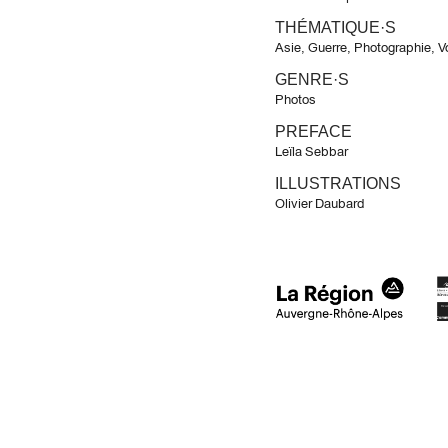
THÉMATIQUE·S
Asie
,
Guerre
,
Photographie
,
V
GENRE·S
Photos
PREFACE
Leïla Sebbar
ILLUSTRATIONS
Olivier Daubard