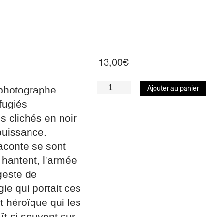
13,00
€
e photographe
Ajouter au panier
fugiés
es clichés en noir
puissance.
aconte se sont
i hantent, l’armée
 geste de
e qui portait ces
t héroïque qui les
ît si souvent sur