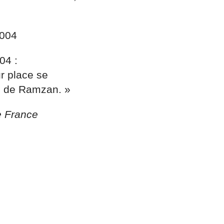
2004
004 :
r place se
ui de Ramzan. »
e France