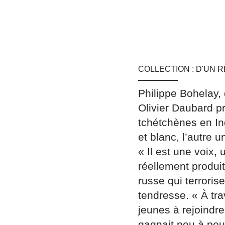
COLLECTION :
D'UN 
Philippe Bohelay, 
Olivier Daubard p
tchétchènes en Ing
et blanc, l’autre
« Il est une voix
réellement produit
russe qui terrorise
tendresse. « À tr
jeunes à rejoindre
gagnait peu à peu.