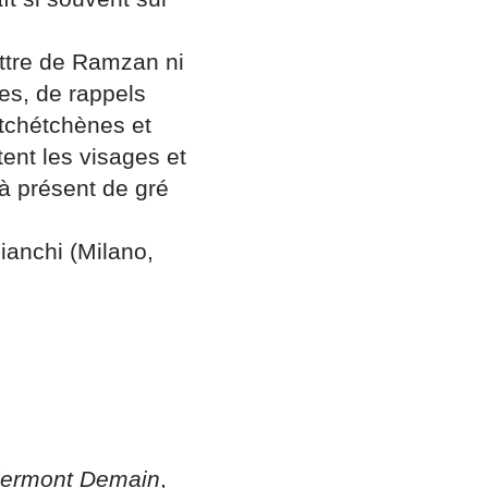
ttre de Ramzan ni
es, de rappels
 tchétchènes et
ent les visages et
à présent de gré
bianchi (Milano,
lermont Demain
,