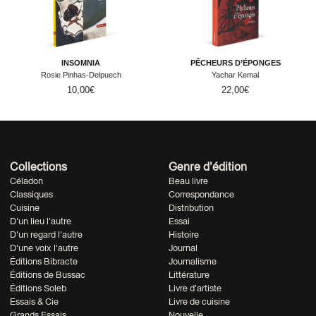
INSOMNIA
PÊCHEURS D’ÉPONGES
Rosie Pinhas-Delpuech
Yachar Kemal
10,00
€
22,00
€
Collections
Genre d'édition
Céladon
Beau livre
Classiques
Correspondance
Cuisine
Distribution
D'un lieu l'autre
Essai
D'un regard l'autre
Histoire
D'une voix l'autre
Journal
Éditions Bibracte
Journalisme
Éditions de Bussac
Littérature
Éditions Soleb
Livre d'artiste
Essais & Cie
Livre de cuisine
Grands Essais
Nouvelle