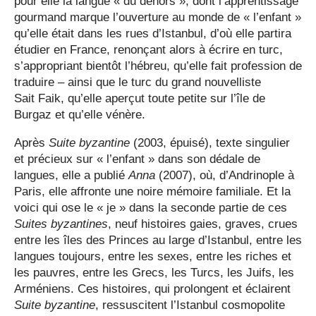
pour elle la langue « du dehors », dont l’apprentissage
gourmand marque l’ouverture au monde de « l’enfant »
qu’elle était dans les rues d’Istanbul, d’où elle partira
étudier en France, renonçant alors à écrire en turc,
s’appropriant bientôt l’hébreu, qu’elle fait profession de
traduire – ainsi que le turc du grand nouvelliste
Sait Faik, qu’elle aperçut toute petite sur l’île de
Burgaz et qu’elle vénère.
Après
Suite byzantine
(2003, épuisé), texte singulier
et précieux sur « l’enfant » dans son dédale de
langues, elle a publié
Anna
(2007), où, d’Andrinople à
Paris, elle affronte une noire mémoire familiale. Et la
voici qui ose le « je » dans la seconde partie de ces
Suites byzantines
, neuf histoires gaies, graves, crues
entre les îles des Princes au large d’Istanbul, entre les
langues toujours, entre les sexes, entre les riches et
les pauvres, entre les Grecs, les Turcs, les Juifs, les
Arméniens. Ces histoires, qui prolongent et éclairent
Suite byzantine
, ressuscitent l’Istanbul cosmopolite