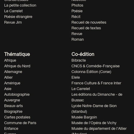
La petite collection
Photos
Le Carrelet
Poésie
Poésie étrangère
Récit
Revue Jim
Recueil de nouvelles
Recueil de textes
Revue
Roman
Thématique
Co-édition
Afrique
Bibracte
Afrique du Nord
CNCS & Comédie-Française
Allemagne
Colonna Édition (Corse)
Allier
Elele
Amérique
France Culture & France Inter
Asie
Le Carrelet
Autobiographie
Les éditions du Dimanche - de
Auvergne
Bussac
Beaux-arts
Lycée Notre-Dame de Sion
Biographie
(Istanbul)
Cartes postales
Musée Bargoin
Commune de Paris
Musée de l'Opéra de Vichy
Enfance
Musée du département de l'Allier