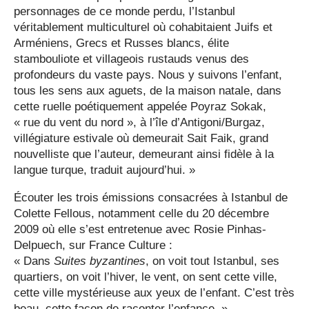
personnages de ce monde perdu, l’Istanbul
véritablement multiculturel où cohabitaient Juifs et
Arméniens, Grecs et Russes blancs, élite
stambouliote et villageois rustauds venus des
profondeurs du vaste pays. Nous y suivons l’enfant,
tous les sens aux aguets, de la maison natale, dans
cette ruelle poétiquement appelée Poyraz Sokak,
« rue du vent du nord », à l’île d’Antigoni/Burgaz,
villégiature estivale où demeurait Sait Faik, grand
nouvelliste que l’auteur, demeurant ainsi fidèle à la
langue turque, traduit aujourd’hui. »
Écouter les trois émissions consacrées à Istanbul de
Colette Fellous, notamment celle du 20 décembre
2009 où elle s’est entretenue avec Rosie Pinhas-
Delpuech, sur France Culture :
« Dans
Suites byzantines
, on voit tout Istanbul, ses
quartiers, on voit l’hiver, le vent, on sent cette ville,
cette ville mystérieuse aux yeux de l’enfant. C’est très
beau, cette façon de raconter l’enfance. »