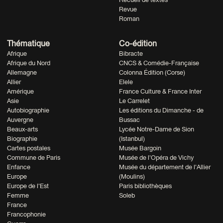
Revue
Roman
Thématique
Co-édition
Afrique
Bibracte
Afrique du Nord
CNCS & Comédie-Française
Allemagne
Colonna Édition (Corse)
Allier
Elele
Amérique
France Culture & France Inter
Asie
Le Carrelet
Autobiographie
Les éditions du Dimanche - de
Auvergne
Bussac
Beaux-arts
Lycée Notre-Dame de Sion
Biographie
(Istanbul)
Cartes postales
Musée Bargoin
Commune de Paris
Musée de l'Opéra de Vichy
Enfance
Musée du département de l'Allier
Europe
(Moulins)
Europe de l'Est
Paris bibliothèques
Femme
Soleb
France
Francophonie