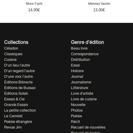
Moris Farhi
Mehmet Yashin
14,00
€
13,00
€
Collections
Genre d'édition
Céladon
Beau livre
Classiques
Correspondance
Cuisine
Distribution
D'un lieu l'autre
Essai
D'un regard l'autre
Histoire
D'une voix l'autre
Journal
Éditions Bibracte
Journalisme
Éditions de Bussac
Littérature
Éditions Soleb
Livre d'artiste
Essais & Cie
Livre de cuisine
Grands Essais
Nouvelle
La petite collection
Photos
Le Carrelet
Poésie
Poésie étrangère
Récit
Revue Jim
Recueil de nouvelles
Recueil de textes