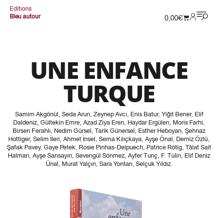
Editions
Bleu autour
0,00
€
UNE ENFANCE
TURQUE
Samim Akgönül
,
Seda Arun
,
Zeynep Avcı
,
Enis Batur
,
Yiğit Bener
,
Elif
Daldeniz
,
Gültekin Emre
,
Azad Ziya Eren
,
Haydar Ergülen
,
Moris Farhi
,
Birsen Ferahlı
,
Nedim Gürsel
,
Tarik Günersel
,
Esther Heboyan
,
Şehnaz
Hottiger
,
Selim İleri
,
Ahmet İnsel
,
Sema Kılıçkaya
,
Ayşe Önal
,
Demiz Özlü
,
Şafak Pavey
,
Gaye Petek
,
Rosie Pinhas-Delpuech
,
Patrice Rötig
,
Tâlat Sait
Halman
,
Ayşe Sarısayın
,
Sevengül Sönmez
,
Ayfer Tunç
,
F. Tülin
,
Elif Deniz
Ünal
,
Murat Yalçın
,
Sara Yontan
,
Selçuk Yıldız
.