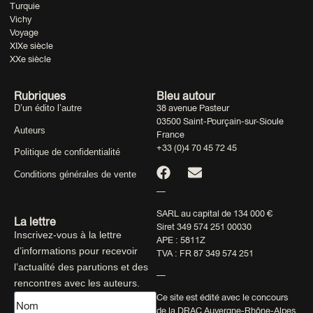
Turquie
Vichy
Voyage
XIXe siècle
XXe siècle
Rubriques
Bleu autour
D’un édito l’autre
38 avenue Pasteur
03500 Saint-Pourçain-sur-Sioule
Auteurs
France
+33 (0)4 70 45 72 45
Politique de confidentialité
Conditions générales de vente
—
SARL au capital de 134 000 €
La lettre
Siret 349 574 251 00030
Inscrivez-vous à la lettre
APE : 5811Z
d’informations pour recevoir
TVA : FR 87 349 574 251
l’actualité des parutions et des
—
rencontres avec les auteurs.
Ce site est édité avec le concours
de la DRAC Auvergne-Rhône-Alpes